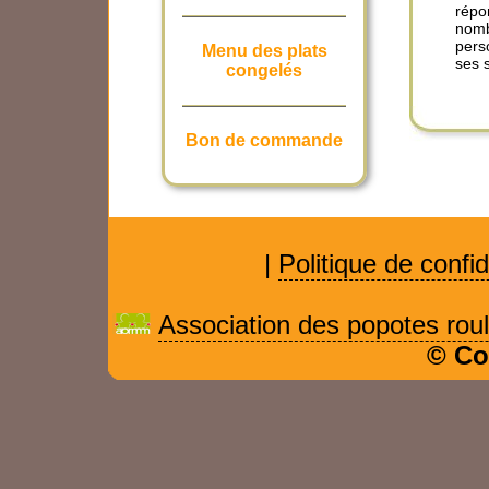
répo
nomb
pers
Menu des plats
ses 
congelés
Bon de commande
|
Politique de confid
Association des popotes rou
© Co