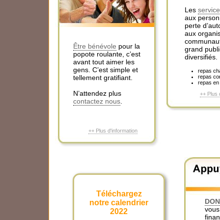
Les
service
aux person
perte d’au
aux organ
communauta
Être bénévole
pour la
grand publi
popote roulante, c’est
diversifiés.
avant tout aimer les
gens. C’est simple et
repas ch
tellement gratifiant.
repas co
repas en
N’attendez plus
++ Plus 
contactez nous
.
++ Plus d'information
Téléchargez
DON
notre calendrier
vous
2022
fina